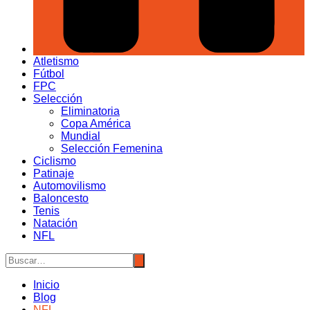
Atletismo
Fútbol
FPC
Selección
Eliminatoria
Copa América
Mundial
Selección Femenina
Ciclismo
Patinaje
Automovilismo
Baloncesto
Tenis
Natación
NFL
Inicio
Blog
NFL