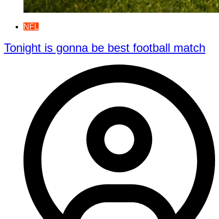
NFL
Tonight is gonna be best football match