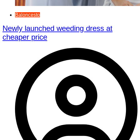
Baloncesto
Newly launched weeding dress at
cheaper price