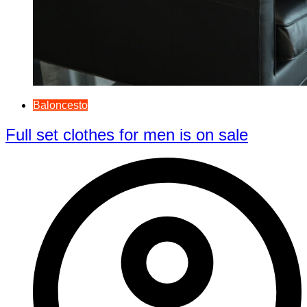
Baloncesto
Full set clothes for men is on sale