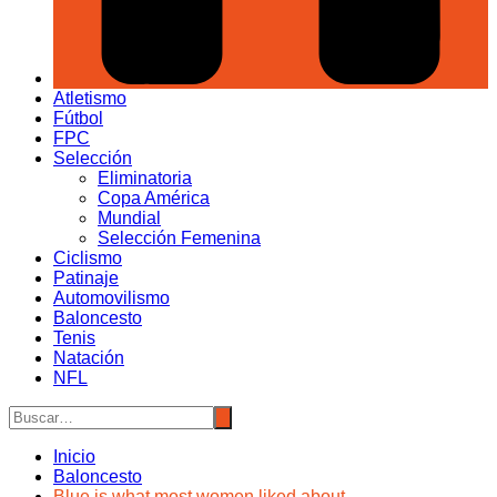
Atletismo
Fútbol
FPC
Selección
Eliminatoria
Copa América
Mundial
Selección Femenina
Ciclismo
Patinaje
Automovilismo
Baloncesto
Tenis
Natación
NFL
Inicio
Baloncesto
Blue is what most women liked about