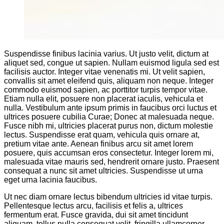
Suspendisse finibus lacinia varius. Ut justo velit, dictum at
aliquet sed, congue ut sapien. Nullam euismod ligula sed est
facilisis auctor. Integer vitae venenatis mi. Ut velit sapien,
convallis sit amet eleifend quis, aliquam non neque. Integer
commodo euismod sapien, ac porttitor turpis tempor vitae.
Etiam nulla elit, posuere non placerat iaculis, vehicula et
nulla. Vestibulum ante ipsum primis in faucibus orci luctus et
ultrices posuere cubilia Curae; Donec at malesuada neque.
Fusce nibh mi, ultricies placerat purus non, dictum molestie
lectus. Suspendisse erat quam, vehicula quis ornare at,
pretium vitae ante. Aenean finibus arcu sit amet lorem
posuere, quis accumsan eros consectetur. Integer lorem mi,
malesuada vitae mauris sed, hendrerit ornare justo. Praesent
consequat a nunc sit amet ultricies. Suspendisse ut urna
eget urna lacinia faucibus.
Ut nec diam ornare lectus bibendum ultricies id vitae turpis.
Pellentesque lectus arcu, facilisis et felis a, ultrices
fermentum erat. Fusce gravida, dui sit amet tincidunt
aliquam, tellus nulla consequat velit, fringilla ullamcorper