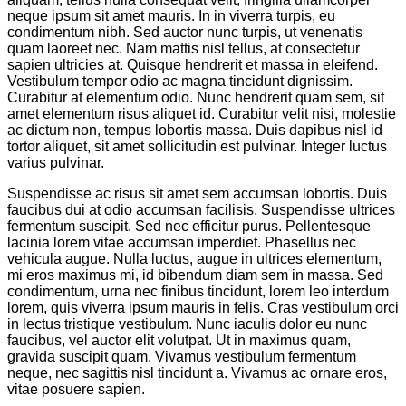
neque ipsum sit amet mauris. In in viverra turpis, eu
condimentum nibh. Sed auctor nunc turpis, ut venenatis
quam laoreet nec. Nam mattis nisl tellus, at consectetur
sapien ultricies at. Quisque hendrerit et massa in eleifend.
Vestibulum tempor odio ac magna tincidunt dignissim.
Curabitur at elementum odio. Nunc hendrerit quam sem, sit
amet elementum risus aliquet id. Curabitur velit nisi, molestie
ac dictum non, tempus lobortis massa. Duis dapibus nisl id
tortor aliquet, sit amet sollicitudin est pulvinar. Integer luctus
varius pulvinar.
Suspendisse ac risus sit amet sem accumsan lobortis. Duis
faucibus dui at odio accumsan facilisis. Suspendisse ultrices
fermentum suscipit. Sed nec efficitur purus. Pellentesque
lacinia lorem vitae accumsan imperdiet. Phasellus nec
vehicula augue. Nulla luctus, augue in ultrices elementum,
mi eros maximus mi, id bibendum diam sem in massa. Sed
condimentum, urna nec finibus tincidunt, lorem leo interdum
lorem, quis viverra ipsum mauris in felis. Cras vestibulum orci
in lectus tristique vestibulum. Nunc iaculis dolor eu nunc
faucibus, vel auctor elit volutpat. Ut in maximus quam,
gravida suscipit quam. Vivamus vestibulum fermentum
neque, nec sagittis nisl tincidunt a. Vivamus ac ornare eros,
vitae posuere sapien.