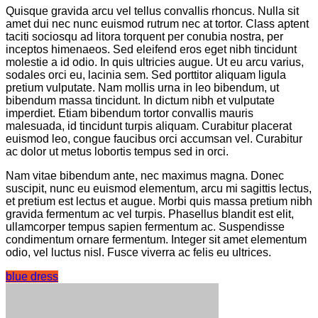
Quisque gravida arcu vel tellus convallis rhoncus. Nulla sit
amet dui nec nunc euismod rutrum nec at tortor. Class aptent
taciti sociosqu ad litora torquent per conubia nostra, per
inceptos himenaeos. Sed eleifend eros eget nibh tincidunt
molestie a id odio. In quis ultricies augue. Ut eu arcu varius,
sodales orci eu, lacinia sem. Sed porttitor aliquam ligula
pretium vulputate. Nam mollis urna in leo bibendum, ut
bibendum massa tincidunt. In dictum nibh et vulputate
imperdiet. Etiam bibendum tortor convallis mauris
malesuada, id tincidunt turpis aliquam. Curabitur placerat
euismod leo, congue faucibus orci accumsan vel. Curabitur
ac dolor ut metus lobortis tempus sed in orci.
Nam vitae bibendum ante, nec maximus magna. Donec
suscipit, nunc eu euismod elementum, arcu mi sagittis lectus,
et pretium est lectus et augue. Morbi quis massa pretium nibh
gravida fermentum ac vel turpis. Phasellus blandit est elit,
ullamcorper tempus sapien fermentum ac. Suspendisse
condimentum ornare fermentum. Integer sit amet elementum
odio, vel luctus nisl. Fusce viverra ac felis eu ultrices.
blue dress