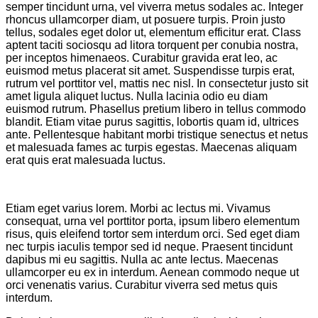
semper tincidunt urna, vel viverra metus sodales ac. Integer
rhoncus ullamcorper diam, ut posuere turpis. Proin justo
tellus, sodales eget dolor ut, elementum efficitur erat. Class
aptent taciti sociosqu ad litora torquent per conubia nostra,
per inceptos himenaeos. Curabitur gravida erat leo, ac
euismod metus placerat sit amet. Suspendisse turpis erat,
rutrum vel porttitor vel, mattis nec nisl. In consectetur justo sit
amet ligula aliquet luctus. Nulla lacinia odio eu diam
euismod rutrum. Phasellus pretium libero in tellus commodo
blandit. Etiam vitae purus sagittis, lobortis quam id, ultrices
ante. Pellentesque habitant morbi tristique senectus et netus
et malesuada fames ac turpis egestas. Maecenas aliquam
erat quis erat malesuada luctus.
Etiam eget varius lorem. Morbi ac lectus mi. Vivamus
consequat, urna vel porttitor porta, ipsum libero elementum
risus, quis eleifend tortor sem interdum orci. Sed eget diam
nec turpis iaculis tempor sed id neque. Praesent tincidunt
dapibus mi eu sagittis. Nulla ac ante lectus. Maecenas
ullamcorper eu ex in interdum. Aenean commodo neque ut
orci venenatis varius. Curabitur viverra sed metus quis
interdum.