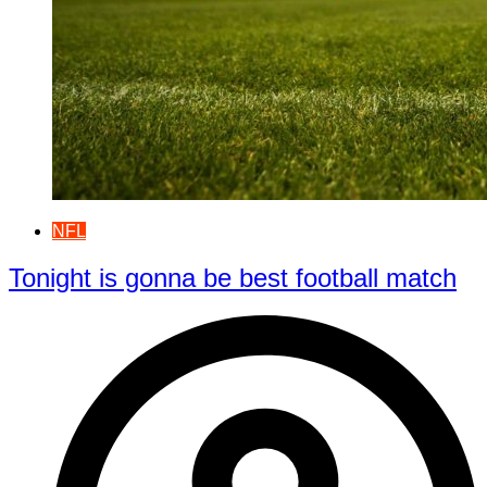
NFL
Tonight is gonna be best football match