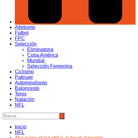
Atletismo
Fútbol
FPC
Selección
Eliminatoria
Copa América
Mundial
Selección Femenina
Ciclismo
Patinaje
Automovilismo
Baloncesto
Tenis
Natación
NFL
Inicio
NFL
The game of leg still is in heart of people