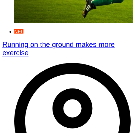
NFL
Running on the ground makes more
exercise