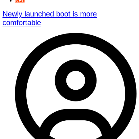
NFL
Newly launched boot is more
comfortable