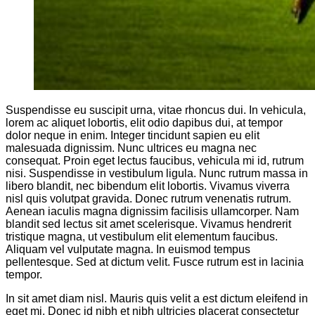
Suspendisse eu suscipit urna, vitae rhoncus dui. In vehicula,
lorem ac aliquet lobortis, elit odio dapibus dui, at tempor
dolor neque in enim. Integer tincidunt sapien eu elit
malesuada dignissim. Nunc ultrices eu magna nec
consequat. Proin eget lectus faucibus, vehicula mi id, rutrum
nisi. Suspendisse in vestibulum ligula. Nunc rutrum massa in
libero blandit, nec bibendum elit lobortis. Vivamus viverra
nisl quis volutpat gravida. Donec rutrum venenatis rutrum.
Aenean iaculis magna dignissim facilisis ullamcorper. Nam
blandit sed lectus sit amet scelerisque. Vivamus hendrerit
tristique magna, ut vestibulum elit elementum faucibus.
Aliquam vel vulputate magna. In euismod tempus
pellentesque. Sed at dictum velit. Fusce rutrum est in lacinia
tempor.
In sit amet diam nisl. Mauris quis velit a est dictum eleifend in
eget mi. Donec id nibh et nibh ultricies placerat consectetur