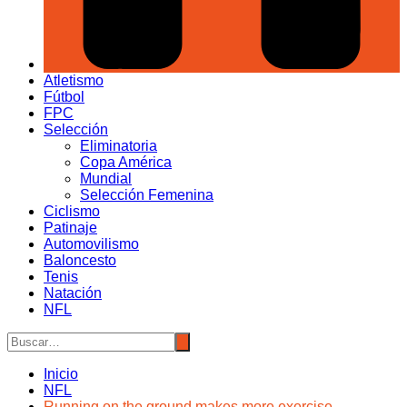
Atletismo
Fútbol
FPC
Selección
Eliminatoria
Copa América
Mundial
Selección Femenina
Ciclismo
Patinaje
Automovilismo
Baloncesto
Tenis
Natación
NFL
Inicio
NFL
Running on the ground makes more exercise