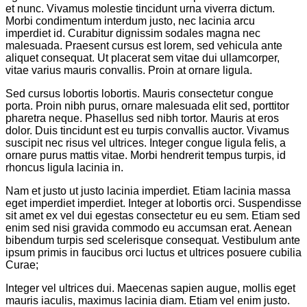
et nunc. Vivamus molestie tincidunt urna viverra dictum.
Morbi condimentum interdum justo, nec lacinia arcu
imperdiet id. Curabitur dignissim sodales magna nec
malesuada. Praesent cursus est lorem, sed vehicula ante
aliquet consequat. Ut placerat sem vitae dui ullamcorper,
vitae varius mauris convallis. Proin at ornare ligula.
Sed cursus lobortis lobortis. Mauris consectetur congue
porta. Proin nibh purus, ornare malesuada elit sed, porttitor
pharetra neque. Phasellus sed nibh tortor. Mauris at eros
dolor. Duis tincidunt est eu turpis convallis auctor. Vivamus
suscipit nec risus vel ultrices. Integer congue ligula felis, a
ornare purus mattis vitae. Morbi hendrerit tempus turpis, id
rhoncus ligula lacinia in.
Nam et justo ut justo lacinia imperdiet. Etiam lacinia massa
eget imperdiet imperdiet. Integer at lobortis orci. Suspendisse
sit amet ex vel dui egestas consectetur eu eu sem. Etiam sed
enim sed nisi gravida commodo eu accumsan erat. Aenean
bibendum turpis sed scelerisque consequat. Vestibulum ante
ipsum primis in faucibus orci luctus et ultrices posuere cubilia
Curae;
Integer vel ultrices dui. Maecenas sapien augue, mollis eget
mauris iaculis, maximus lacinia diam. Etiam vel enim justo.