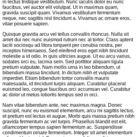
in lectus tristique vestibulum. Nunc iaculis dolor eu nunc
faucibus, vel auctor elit volutpat. Ut in maximus quam,
gravida suscipit quam. Vivamus vestibulum fermentum
neque, nec sagittis nisl tincidunt a. Vivamus ac ornare eros,
vitae posuere sapien.
Quisque gravida arcu vel tellus convallis rhoncus. Nulla sit
amet dui nec nunc euismod rutrum nec at tortor. Class aptent
taciti sociosqu ad litora torquent per conubia nostra, per
inceptos himenaeos. Sed eleifend eros eget nibh tincidunt
molestie a id odio. In quis ultricies augue. Ut eu arcu varius,
sodales orci eu, lacinia sem. Sed porttitor aliquam ligula
pretium vulputate. Nam mollis urna in leo bibendum, ut
bibendum massa tincidunt. In dictum nibh et vulputate
imperdiet. Etiam bibendum tortor convallis mauris
malesuada, id tincidunt turpis aliquam. Curabitur placerat
euismod leo, congue faucibus orci accumsan vel. Curabitur
ac dolor ut metus lobortis tempus sed in orci.
Nam vitae bibendum ante, nec maximus magna. Donec
suscipit, nunc eu euismod elementum, arcu mi sagittis lectus,
et pretium est lectus et augue. Morbi quis massa pretium nibh
gravida fermentum ac vel turpis. Phasellus blandit est elit,
ullamcorper tempus sapien fermentum ac. Suspendisse
condimentum ornare fermentum. Integer sit amet elementum