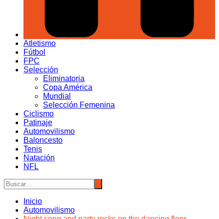
Atletismo
Fútbol
FPC
Selección
Eliminatoria
Copa América
Mundial
Selección Femenina
Ciclismo
Patinaje
Automovilismo
Baloncesto
Tenis
Natación
NFL
Inicio
Automovilismo
Night song and party rocks on the dancing floor