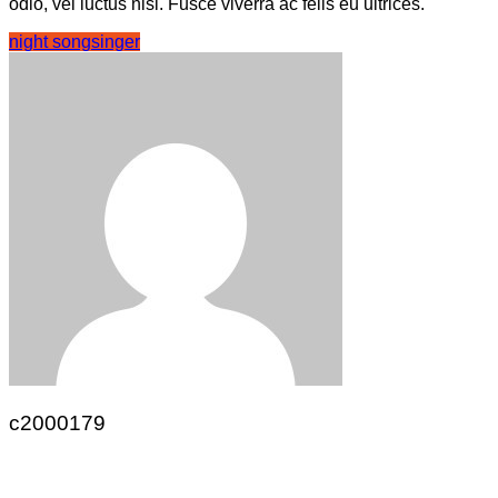
odio, vel luctus nisl. Fusce viverra ac felis eu ultrices.
night song
singer
c2000179
Navegación