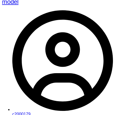
model
c2000179