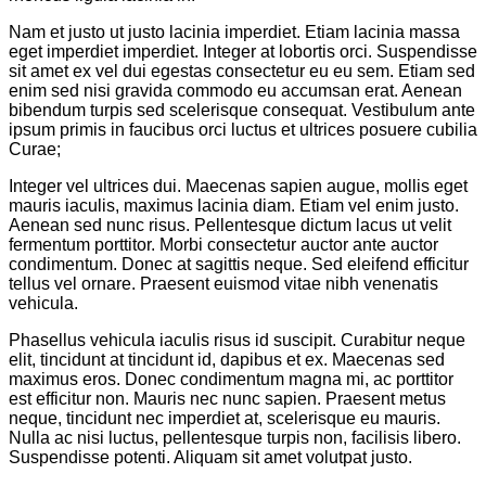
Nam et justo ut justo lacinia imperdiet. Etiam lacinia massa
eget imperdiet imperdiet. Integer at lobortis orci. Suspendisse
sit amet ex vel dui egestas consectetur eu eu sem. Etiam sed
enim sed nisi gravida commodo eu accumsan erat. Aenean
bibendum turpis sed scelerisque consequat. Vestibulum ante
ipsum primis in faucibus orci luctus et ultrices posuere cubilia
Curae;
Integer vel ultrices dui. Maecenas sapien augue, mollis eget
mauris iaculis, maximus lacinia diam. Etiam vel enim justo.
Aenean sed nunc risus. Pellentesque dictum lacus ut velit
fermentum porttitor. Morbi consectetur auctor ante auctor
condimentum. Donec at sagittis neque. Sed eleifend efficitur
tellus vel ornare. Praesent euismod vitae nibh venenatis
vehicula.
Phasellus vehicula iaculis risus id suscipit. Curabitur neque
elit, tincidunt at tincidunt id, dapibus et ex. Maecenas sed
maximus eros. Donec condimentum magna mi, ac porttitor
est efficitur non. Mauris nec nunc sapien. Praesent metus
neque, tincidunt nec imperdiet at, scelerisque eu mauris.
Nulla ac nisi luctus, pellentesque turpis non, facilisis libero.
Suspendisse potenti. Aliquam sit amet volutpat justo.