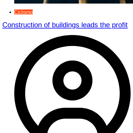
Ciclismo
Construction of buildings leads the profit