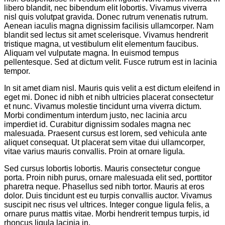
libero blandit, nec bibendum elit lobortis. Vivamus viverra
nisl quis volutpat gravida. Donec rutrum venenatis rutrum.
Aenean iaculis magna dignissim facilisis ullamcorper. Nam
blandit sed lectus sit amet scelerisque. Vivamus hendrerit
tristique magna, ut vestibulum elit elementum faucibus.
Aliquam vel vulputate magna. In euismod tempus
pellentesque. Sed at dictum velit. Fusce rutrum est in lacinia
tempor.
In sit amet diam nisl. Mauris quis velit a est dictum eleifend in
eget mi. Donec id nibh et nibh ultricies placerat consectetur
et nunc. Vivamus molestie tincidunt urna viverra dictum.
Morbi condimentum interdum justo, nec lacinia arcu
imperdiet id. Curabitur dignissim sodales magna nec
malesuada. Praesent cursus est lorem, sed vehicula ante
aliquet consequat. Ut placerat sem vitae dui ullamcorper,
vitae varius mauris convallis. Proin at ornare ligula.
Sed cursus lobortis lobortis. Mauris consectetur congue
porta. Proin nibh purus, ornare malesuada elit sed, porttitor
pharetra neque. Phasellus sed nibh tortor. Mauris at eros
dolor. Duis tincidunt est eu turpis convallis auctor. Vivamus
suscipit nec risus vel ultrices. Integer congue ligula felis, a
ornare purus mattis vitae. Morbi hendrerit tempus turpis, id
rhoncus ligula lacinia in.