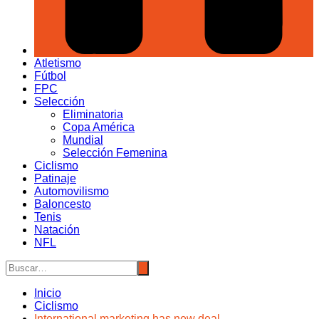
Atletismo
Fútbol
FPC
Selección
Eliminatoria
Copa América
Mundial
Selección Femenina
Ciclismo
Patinaje
Automovilismo
Baloncesto
Tenis
Natación
NFL
Inicio
Ciclismo
International marketing has new deal