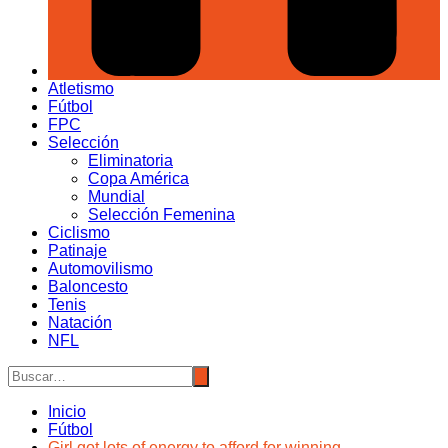
Atletismo
Fútbol
FPC
Selección
Eliminatoria
Copa América
Mundial
Selección Femenina
Ciclismo
Patinaje
Automovilismo
Baloncesto
Tenis
Natación
NFL
Inicio
Fútbol
Girl got lots of energy to afford for winning