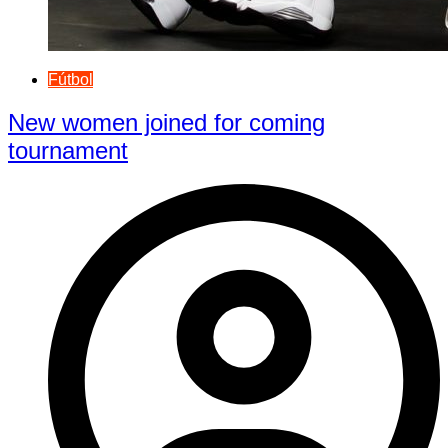
Fútbol
New women joined for coming
tournament