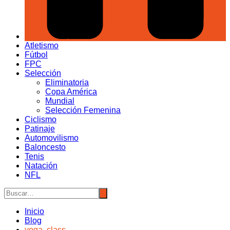
Atletismo
Fútbol
FPC
Selección
Eliminatoria
Copa América
Mundial
Selección Femenina
Ciclismo
Patinaje
Automovilismo
Baloncesto
Tenis
Natación
NFL
Inicio
Blog
yoga. class