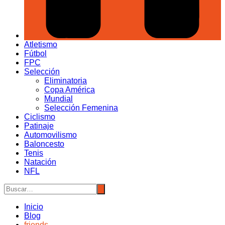
Atletismo
Fútbol
FPC
Selección
Eliminatoria
Copa América
Mundial
Selección Femenina
Ciclismo
Patinaje
Automovilismo
Baloncesto
Tenis
Natación
NFL
Inicio
Blog
friends