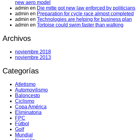
new aero model
admin
en
Die mitte got new law enforced by politicians
admin
en
Preparation for cycle race almost completed
admin
en
Technologies are helping for business plan
admin
en
Tortoise could swim faster than walking
Archivos
noviembre 2018
noviembre 2013
Categorías
Atletismo
Automovilismo
Baloncesto
Ciclismo
Copa América
Eliminatoria
FPC
Fútbol
Golf
Mundial