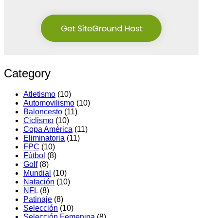
Category
Atletismo
(10)
Automovilismo
(10)
Baloncesto
(11)
Ciclismo
(10)
Copa América
(11)
Eliminatoria
(11)
FPC
(10)
Fútbol
(8)
Golf
(8)
Mundial
(10)
Natación
(10)
NFL
(8)
Patinaje
(8)
Selección
(10)
Selección Femenina
(8)