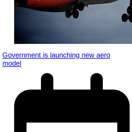
Government is launching new aero
model