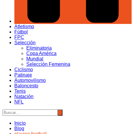
Atletismo
Fútbol
FPC
Selección
Eliminatoria
Copa América
Mundial
Selección Femenina
Ciclismo
Patinaje
Automovilismo
Baloncesto
Tenis
Natación
NFL
Inicio
Blog
playing football